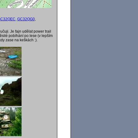
C32QEC
,
GC32QG0
,
uji. Je fajn udělat power trail
ěsilé pobíhání po lese (v lepším
dy zase na keškách :).