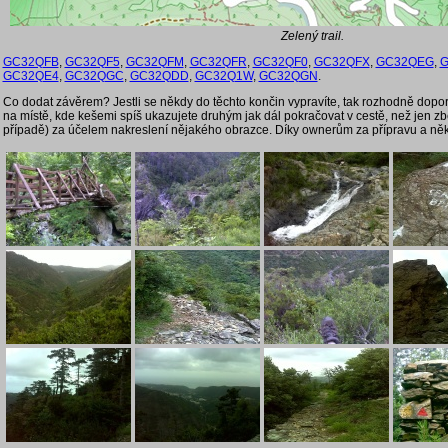
Zelený trail.
GC32QFB
,
GC32QF5
,
GC32QFM
,
GC32QFR
,
GC32QF0
,
GC32QFX
,
GC32QEG
,
G
GC32QE4
,
GC32QGC
,
GC32QDD
,
GC32Q1W
,
GC32QGN
.
Co dodat závěrem? Jestli se někdy do těchto končin vypravíte, tak rozhodně doporuč
na místě, kde kešemi spíš ukazujete druhým jak dál pokračovat v cestě, než jen zb
případě) za účelem nakreslení nějakého obrazce. Díky ownerům za přípravu a něk