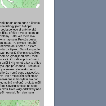
 v pět hodin odpoledne a čekalo
na listingy jsem byl opět
 vedla po levé straně horské
říčku přešel a vydal se dál do
oblémy. Další keš měla dva
akým nápisem. Protože cesta
al nápis. Po chvilce hledání
ukazovala další směr. Keš tam
y dál za šipkou. Další keš podle
vah porostlý křovím s cestičkou
sem se vydal jinou dírou mezi
 cestě. Při dalším pokračování
další 3-4 kilometry, tak to přijdu
 byla lépe průchodná. Před další
byla krásná, ale kešku jsem
ilo, že nemá cenu ztrácet čas,
vá, jen s mizejícím světlem se
mžiku dnešního výletu. Po pár
oz, možná muflonů, protože měli
hnědé. Chvilku jsme se na sebe
o okolí. Poté kozy odskákaly nad
 opět nenašel. Ten den jsem