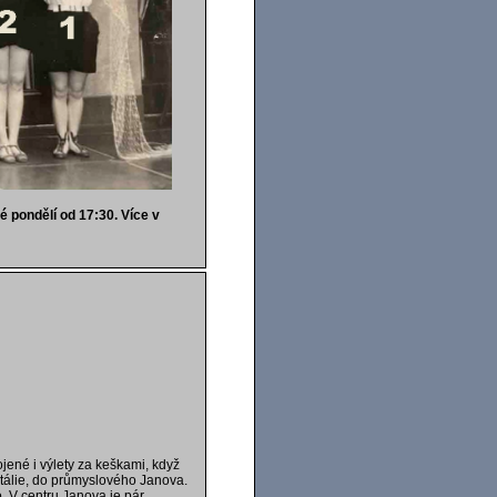
é pondělí od 17:30. Více v
ené i výlety za keškami, když
 Itálie, do průmyslového Janova.
. V centru Janova je pár