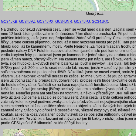
Modrý trail.
GC34JKB
,
GC34JVZ
,
GC34JPX
,
GC34JNR
,
GC34JPJ
,
GC34JKX
.
Na druhou, poněkud výživnější cestu, jsem se vydal hned další den. Začínal jsem
mne 12 keší. Listing sliboval mírně náročnou 7 km dlouhou procházku. Při pohledu 
potěšen fotohinty, takže jsem nepředpokládal žádné větší problémy. Cesta nejprve
říčky Lerone celkem příjemnou cestou až k moc hezkému mostu pro pěší. Tam jsem 
hloubi údolí až ke kamennému mostu Ponte Negrone. Za mostem začaly trochu pr
poslední nálezy DNF. Fotohint napovídal celkem jasné místo pod kamenem s něj
vedla korytem řeky, poskakoval jsem po kamenech z jedné strany na druhou a hled
jsem kámen nalezl, přikrytý křovím. Na kameni nebyl jen nápis, ale i šipka, která 
byla, sice hluboko, a kdybych neměl baterku asi bych jí nevylovil, ale byla. Tak ted
GPSky pouhých 200m, tak to snad nebude tak hrozné, jenže v cestě byl jen strmý s
spíše naznačenou od posledního děště. Několikrát jsem se musel vracet, protože j
větvemi, ale nakonec konečně dorazil ke kešce. To mne utvrdilo, že jdu po spravné
jsem už trochu začínal propadat trudomyslnosti, protože jestli bude takováhle cesta 
do hotelu někdy ráno. Naštěstí se na trasu napojila další turistická cesta, která už
keší už mne čekal jen sestup jištěný ocelovým lanem a nádherný vodopád. Cesta 
nenašel. Nenašel jsem ani obrázek na fotohintu a několik předešlých DNF mě utvrd
bylo už také půl osmé a začalo se pomalu šeřit. Další cesta již byla celkem pohodo
začínaly kolem ozývat podivné zvuky a to byla předzvěst asi nejzajímavějšího oka
stech metrech se totiž na cestičce přede mnou objevilo stádo divokých horských k
zahnuté rohy. Stádo bylo přibližně desetičlenné, některé kozy byly bílé, některé 
koukali, až jedna koza vydala ten podivný zvuk co se poslední půlhodinu ozýval p
cestu do křoví. Po zážitku s kozami mi zbývaly už jen tři kešky z nichž jednu jsem
podle GPSky ušel 8,5 kilometrů za téměř čtyři hodiny.