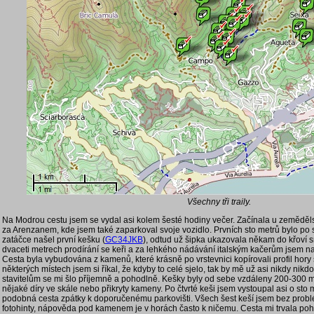
Všechny tři traily.
Na Modrou cestu jsem se vydal asi kolem šesté hodiny večer. Začínala u zeměděls
za Arenzanem, kde jsem také zaparkoval svoje vozidlo. Prvních sto metrů bylo po si
zatáčce našel první kešku (
GC34JKB
), odtud už šipka ukazovala někam do křoví 
dvaceti metrech prodírání se keři a za lehkého nádávání italským kačerům jsem n
Cesta byla vybudována z kamenů, které krásně po vrstevnici kopírovali profil hory 
některých místech jsem si říkal, že kdyby to celé sjelo, tak by mě už asi nikdy nikdo
stavitelům se mi šlo příjemně a pohodlně. Kešky byly od sebe vzdáleny 200-300 m
nějaké díry ve skále nebo přikryty kameny. Po čtvrté keši jsem vystoupal asi o sto 
podobná cesta zpátky k doporučenému parkovišti. Všech šest keší jsem bez probl
fotohinty, nápověda pod kamenem je v horách často k ničemu. Cesta mi trvala po