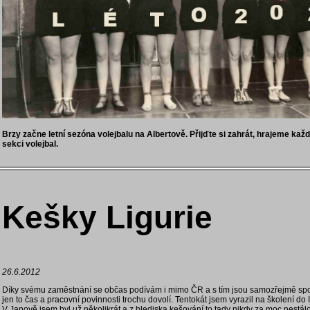
Brzy začne letní sezóna volejbalu na Albertově. Přijďte si zahrát, hrajeme každ
sekci volejbal.
Kešky Ligurie
26.6.2012
Díky svému zaměstnání se občas podívám i mimo ČR a s tím jsou samozřejmě spoj
jen to čas a pracovní povinnosti trochu dovolí. Tentokát jsem vyrazil na školení do
V Janově jsem byl už několikrát a z hlediska kešování to tady nikdy za moc nestálo