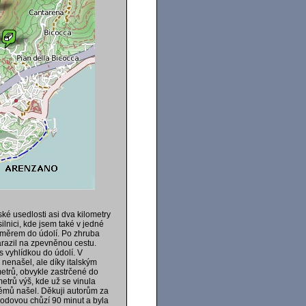
ké usedlosti asi dva kilometry
lnici, kde jsem také v jedné
směrem do údolí. Po zhruba
arazil na zpevněnou cestu.
s vyhlídkou do údolí. V
 nenašel, ale díky italským
etrů, obvykle zastrčené do
metrů výš, kde už se vinula
émů našel. Děkuji autorům za
hodovou chůzí 90 minut a byla