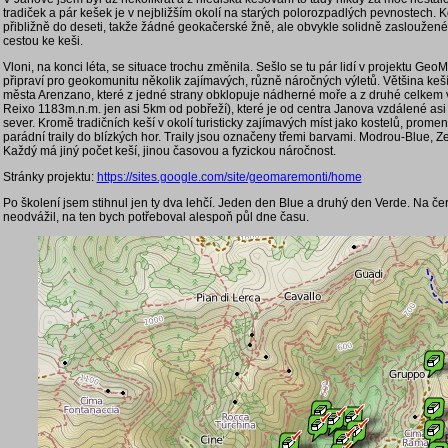
tradiček a pár kešek je v nejbližším okolí na starých polorozpadlých pevnostech. Kd
přibližně do deseti, takže žádné geokačerské žně, ale obvykle solidně zasloužen
cestou ke keši.
Vloni, na konci léta, se situace trochu změnila. Sešlo se tu pár lidí v projektu Geo
připraví pro geokomunitu několik zajímavých, různě náročných výletů. Většina keší
města Arenzano, které z jedné strany obklopuje nádherné moře a z druhé celkem 
Reixo 1183m.n.m. jen asi 5km od pobřeží), které je od centra Janova vzdálené a
sever. Kromě tradičních keší v okolí turisticky zajímavých míst jako kostelů, promen
parádní traily do blízkých hor. Traily jsou označeny třemi barvami. Modrou-Blue, 
Každý má jiný počet keší, jinou časovou a fyzickou náročnost.
Stránky projektu:
https://sites.google.com/site/geomaremonti/home
Po školení jsem stihnul jen ty dva lehčí. Jeden den Blue a druhý den Verde. Na č
neodvážil, na ten bych potřeboval alespoň půl dne času.