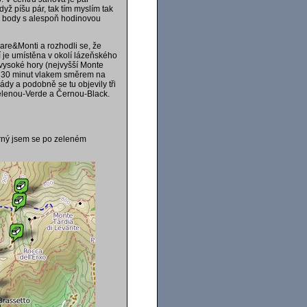
yž píšu pár, tak tím myslím tak
é body s alespoň hodinovou
Mare&Monti a rozhodli se, že
 je umístěna v okolí lázeňského
vysoké hory (nejvyšší Monte
si 30 minut vlakem směrem na
ády a podobně se tu objevily tři
Zelenou-Verde a Černou-Black.
erný jsem se po zeleném